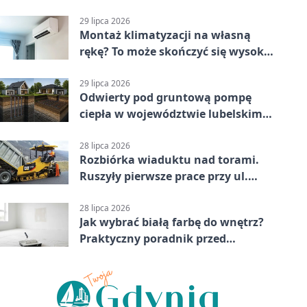
29 lipca 2026
Montaż klimatyzacji na własną
rękę? To może skończyć się wysoką
karą
29 lipca 2026
Odwierty pod gruntową pompę
ciepła w województwie lubelskim -
co trzeba o nich wiedzieć?
28 lipca 2026
Rozbiórka wiaduktu nad torami.
Ruszyły pierwsze prace przy ul.
Nowej
28 lipca 2026
Jak wybrać białą farbę do wnętrz?
Praktyczny poradnik przed
zakupem