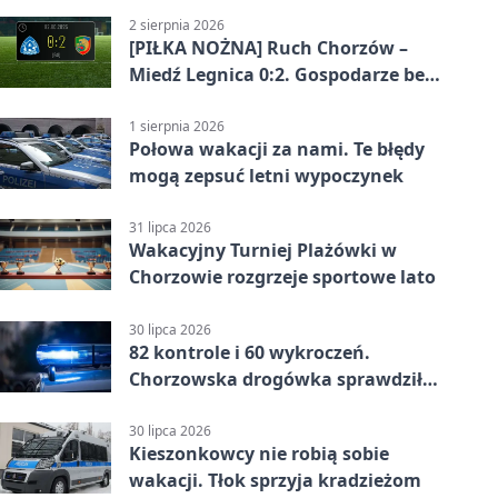
2 sierpnia 2026
[PIŁKA NOŻNA] Ruch Chorzów –
Miedź Legnica 0:2. Gospodarze bez
punktów w Betclic 1. lidze
1 sierpnia 2026
Połowa wakacji za nami. Te błędy
mogą zepsuć letni wypoczynek
31 lipca 2026
Wakacyjny Turniej Plażówki w
Chorzowie rozgrzeje sportowe lato
30 lipca 2026
82 kontrole i 60 wykroczeń.
Chorzowska drogówka sprawdziła
jednoślady
30 lipca 2026
Kieszonkowcy nie robią sobie
wakacji. Tłok sprzyja kradzieżom