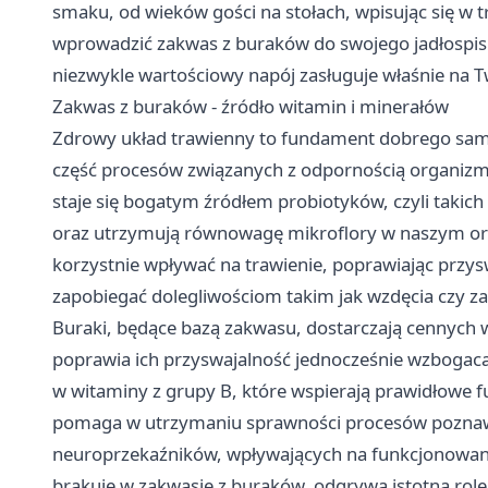
smaku, od wieków gości na stołach, wpisując się w t
wprowadzić zakwas z buraków do swojego jadłospisu?
niezwykle wartościowy napój zasługuje właśnie na 
Zakwas z buraków - źródło witamin i minerałów
Zdrowy układ trawienny to fundament dobrego samo
część procesów związanych z odpornością organizmu
staje się bogatym źródłem probiotyków, czyli takich 
oraz utrzymują równowagę mikroflory w naszym or
korzystnie wpływać na trawienie, poprawiając przy
zapobiegać dolegliwościom takim jak wzdęcia czy za
Buraki, będące bazą zakwasu, dostarczają cennych 
poprawia ich przyswajalność jednocześnie wzbogacaj
w witaminy z grupy B, które wspierają prawidłowe
pomaga w utrzymaniu sprawności procesów poznaw
neuroprzekaźników, wpływających na funkcjonowanie
brakuje w zakwasie z buraków, odgrywa istotną rol