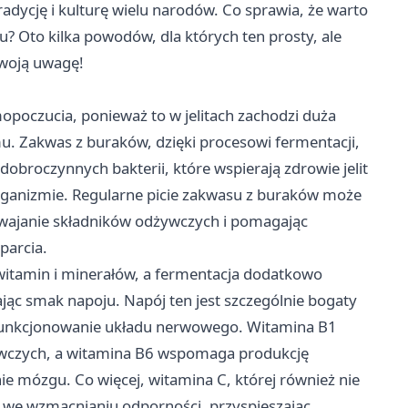
radycję i kulturę wielu narodów. Co sprawia, że warto
 Oto kilka powodów, dla których ten prosty, ale
Twoją uwagę!
poczucia, ponieważ to w jelitach zachodzi duża
. Zakwas z buraków, dzięki procesowi fermentacji,
dobroczynnych bakterii, które wspierają zdrowie jelit
ganizmie. Regularne picie zakwasu z buraków może
swajanie składników odżywczych i pomagając
parcia.
witamin i minerałów, a fermentacja dodatkowo
ąc smak napoju. Napój ten jest szczególnie bogaty
 funkcjonowanie układu nerwowego. Witamina B1
czych, a witamina B6 wspomaga produkcję
 mózgu. Co więcej, witamina C, której również nie
ę we wzmacnianiu odporności, przyspieszając