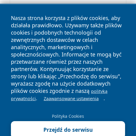
Nasza strona korzysta z plików cookies, aby
działała prawidłowo. Używamy także plików
cookies i podobnych technologii od
zewnętrznych dostawców w celach
Copyright © 2026 wrotachorzowa.pl Wszystkie prawa
analitycznych, marketingowych i
zastrzeżone.
społecznościowych. Informacje te mogą być
przetwarzane również przez naszych
partnerów. Kontynuując korzystanie ze
Polityka
Polityka
News
Autorzy
strony lub klikając „Przechodzę do serwisu",
Prywatności
Cookies
wyrażasz zgodę na użycie dodatkowych
plików cookies zgodnie z naszą
polityką
.
.
prywatności
Zaawansowane ustawienia
Polityka Cookies
Przejdź do serwisu